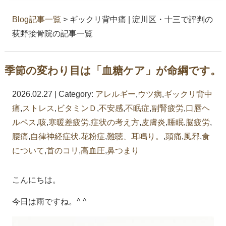
Blog記事一覧
> ギックリ背中痛 | 淀川区・十三で評判の
荻野接骨院の記事一覧
季節の変わり目は「血糖ケア」が命綱です。
2026.02.27 | Category:
アレルギー
,
ウツ病
,
ギックリ背中
痛
,
ストレス
,
ビタミンＤ
,
不安感
,
不眠症
,
副腎疲労
,
口唇ヘ
ルペス
,
咳
,
寒暖差疲労
,
症状の考え方
,
皮膚炎
,
睡眠
,
脳疲労
,
腰痛
,
自律神経症状
,
花粉症
,
難聴、耳鳴り。
,
頭痛
,
風邪
,
食
について
,
首のコリ
,
高血圧
,
鼻つまり
こんにちは。
今日は雨ですね。^ ^