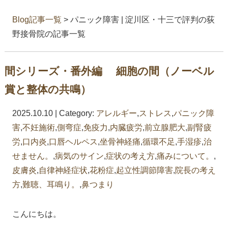
Blog記事一覧
> パニック障害 | 淀川区・十三で評判の荻
野接骨院の記事一覧
間シリーズ・番外編 細胞の間（ノーベル
賞と整体の共鳴）
2025.10.10 | Category:
アレルギー
,
ストレス
,
パニック障
害
,
不妊施術
,
側弯症
,
免疫力
,
内臓疲労
,
前立腺肥大
,
副腎疲
労
,
口内炎
,
口唇ヘルペス
,
坐骨神経痛
,
循環不足
,
手湿疹
,
治
せません。
,
病気のサイン
,
症状の考え方
,
痛みについて。
,
皮膚炎
,
自律神経症状
,
花粉症
,
起立性調節障害
,
院長の考え
方
,
難聴、耳鳴り。
,
鼻つまり
こんにちは。