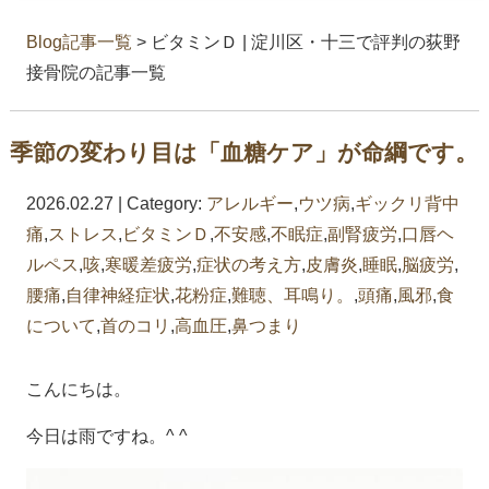
Blog記事一覧
> ビタミンＤ | 淀川区・十三で評判の荻野
接骨院の記事一覧
季節の変わり目は「血糖ケア」が命綱です。
2026.02.27 | Category:
アレルギー
,
ウツ病
,
ギックリ背中
痛
,
ストレス
,
ビタミンＤ
,
不安感
,
不眠症
,
副腎疲労
,
口唇ヘ
ルペス
,
咳
,
寒暖差疲労
,
症状の考え方
,
皮膚炎
,
睡眠
,
脳疲労
,
腰痛
,
自律神経症状
,
花粉症
,
難聴、耳鳴り。
,
頭痛
,
風邪
,
食
について
,
首のコリ
,
高血圧
,
鼻つまり
こんにちは。
今日は雨ですね。^ ^