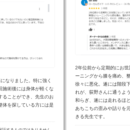
2年位前から定期的にお世
ーニングから膝を痛め、
話になりました。特に強く
徐々に悪化。遂には階段
回施術後には身体が軽くな
れが、荻野さんに通うよ
することができ、先生のお
和らぎ、遂には走れるほ
整体を探している方には是
あちこちの歪みや詰りを
きる先生です。
保証するものではありません。