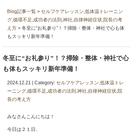
Blog記事一覧
>
セルフケアレッスン
,
低体温トレーニン
グ
,
循環不足
,
成功者の法則
,
神社
,
自律神経症状
,
院長の考
え方
> 冬至に“お礼参り”！？掃除・整体・神社で心も体
もスッキリ新年準備！
冬至に“お礼参り”！？掃除・整体・神社で心
も体もスッキリ新年準備！
2024.12.21 | Category:
セルフケアレッスン
,
低体温トレ
ーニング
,
循環不足
,
成功者の法則
,
神社
,
自律神経症状
,
院
長の考え方
みなさんこんにちは！
今日は２１日、