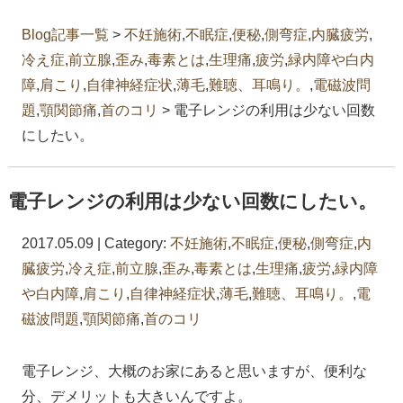
Blog記事一覧
>
不妊施術
,
不眠症
,
便秘
,
側弯症
,
内臓疲労
,
冷え症
,
前立腺
,
歪み
,
毒素とは
,
生理痛
,
疲労
,
緑内障や白内
障
,
肩こり
,
自律神経症状
,
薄毛
,
難聴、耳鳴り。
,
電磁波問
題
,
顎関節痛
,
首のコリ
> 電子レンジの利用は少ない回数
にしたい。
電子レンジの利用は少ない回数にしたい。
2017.05.09 | Category:
不妊施術
,
不眠症
,
便秘
,
側弯症
,
内
臓疲労
,
冷え症
,
前立腺
,
歪み
,
毒素とは
,
生理痛
,
疲労
,
緑内障
や白内障
,
肩こり
,
自律神経症状
,
薄毛
,
難聴、耳鳴り。
,
電
磁波問題
,
顎関節痛
,
首のコリ
電子レンジ、大概のお家にあると思いますが、便利な
分、デメリットも大きいんですよ。