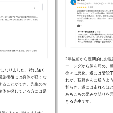
2年位前から定期的にお世
ーニングから膝を痛め、
話になりました。特に強く
徐々に悪化。遂には階段
回施術後には身体が軽くな
れが、荻野さんに通うよ
することができ、先生のお
和らぎ、遂には走れるほ
整体を探している方には是
あちこちの歪みや詰りを
きる先生です。
保証するものではありません。