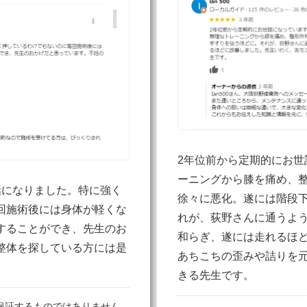
2年位前から定期的にお世
ーニングから膝を痛め、
話になりました。特に強く
徐々に悪化。遂には階段
回施術後には身体が軽くな
れが、荻野さんに通うよ
することができ、先生のお
和らぎ、遂には走れるほ
整体を探している方には是
あちこちの歪みや詰りを
きる先生です。
保証するものではありません。