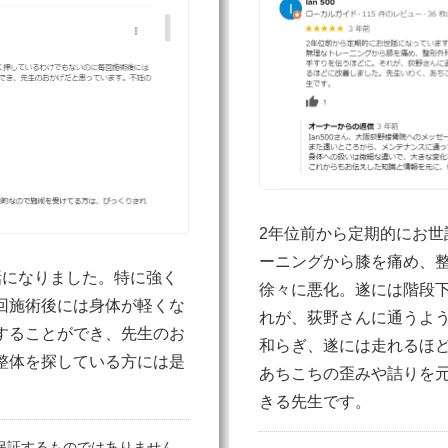
2年位前から定期的にお世
ーニングから膝を痛め、
話になりました。特に強く
徐々に悪化。遂には階段
回施術後には身体が軽くな
れが、荻野さんに通うよ
することができ、先生のお
和らぎ、遂には走れるほ
整体を探している方には是
あちこちの歪みや詰りを
きる先生です。
保証するものではありません。