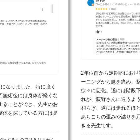
2年位前から定期的にお世
ーニングから膝を痛め、
話になりました。特に強く
徐々に悪化。遂には階段
回施術後には身体が軽くな
れが、荻野さんに通うよ
することができ、先生のお
和らぎ、遂には走れるほ
整体を探している方には是
あちこちの歪みや詰りを
きる先生です。
保証するものではありません。