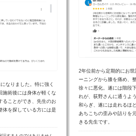
2年位前から定期的にお世
ーニングから膝を痛め、
話になりました。特に強く
徐々に悪化。遂には階段
回施術後には身体が軽くな
れが、荻野さんに通うよ
することができ、先生のお
和らぎ、遂には走れるほ
整体を探している方には是
あちこちの歪みや詰りを
きる先生です。
保証するものではありません。