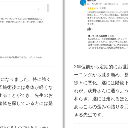
2年位前から定期的にお世
ーニングから膝を痛め、
話になりました。特に強く
徐々に悪化。遂には階段
回施術後には身体が軽くな
れが、荻野さんに通うよ
することができ、先生のお
和らぎ、遂には走れるほ
整体を探している方には是
あちこちの歪みや詰りを
きる先生です。
保証するものではありません。