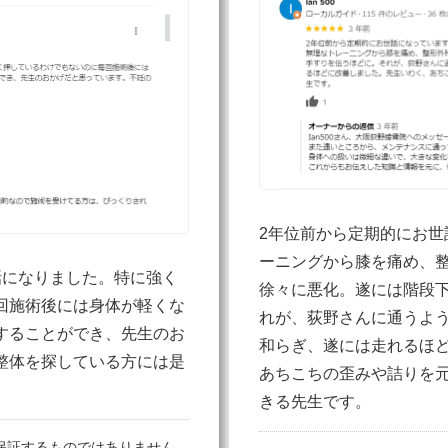
2年位前から定期的にお世
ーニングから膝を痛め、
話になりました。特に強く
徐々に悪化。遂には階段
回施術後には身体が軽くな
れが、荻野さんに通うよ
することができ、先生のお
和らぎ、遂には走れるほ
整体を探している方には是
あちこちの歪みや詰りを
きる先生です。
保証するものではありません。